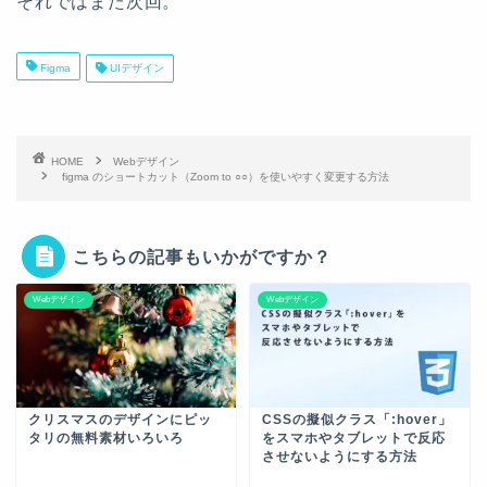
それではまた次回。
Figma
UIデザイン
HOME
Webデザイン
figma のショートカット（Zoom to ○○）を使いやすく変更する方法
こちらの記事もいかがですか？
Webデザイン
Webデザイン
クリスマスのデザインにピッ
CSSの擬似クラス「:hover」
タリの無料素材いろいろ
をスマホやタブレットで反応
させないようにする方法